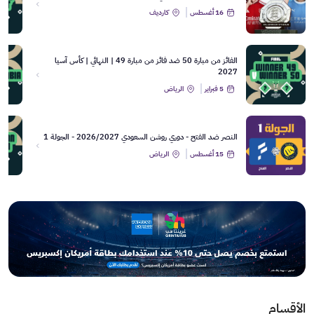
16 أغسطس
كارديف
الفائز من مبارة 50 ضد فائز من مبارة 49 | النهائي | كأس آسيا
2027
5 فبراير
الرياض
النصر ضد الفتح - دوري روشن السعودي 2026/2027 - الجولة 1
15 أغسطس
الرياض
الأقسام