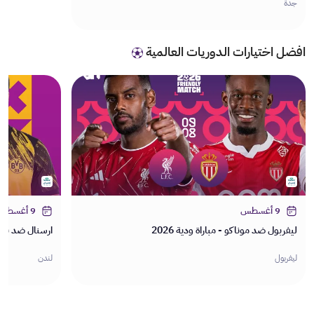
جدة
افضل اختيارات الدوريات العالمية
9 أغسطس
9 أغسطس
ليفربول ضد موناكو - مباراة ودية 2026
ارسنال ضد بوروس
ليفربول
لندن