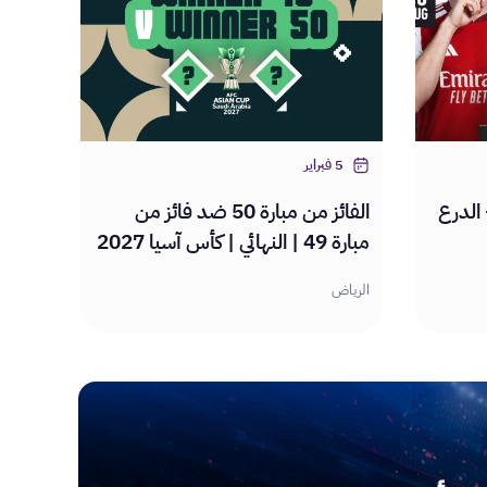
5 فبراير
15 أغ
الدرع
الفائز من مبارة 50 ضد فائز من
النص
مبارة 49 | النهائي | كأس آسيا 2027
السعودي /2027
الرياض
الرياض