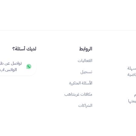
الروابط
لديك أسئلة؟
الفعاليات
تواصل عن طر
وسهلة
الواتس اب
تسجيل
ياضية
الأسئلة المتكررة
مكافات غرينتاهب
م
متها
الشراكات