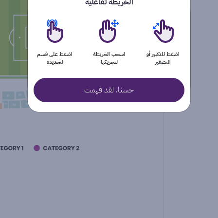
الخريطة تفاعلية
عدد التذاكر
3
2
1
اضغط للتكبير أو
اسحب الخريطة
اضغط على قسم
التصغير
لتحريكها
لتحديده
+6
5
4
حسنا، لقد فهمت