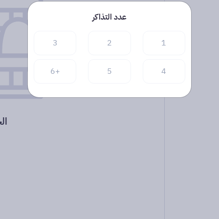
عدد التذاكر
3
2
1
+6
5
4
ال