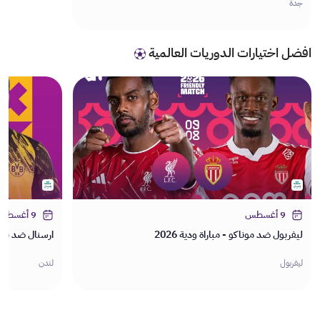
جدة
افضل اختيارات الدوريات العالمية
9 أغسطس
9 أغسطس
ليفربول ضد موناكو - مباراة ودية 2026
ارسنال ضد بوروس
ليفربول
لندن